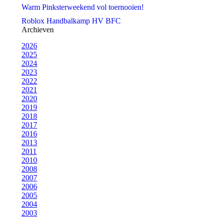
Warm Pinksterweekend vol toernooien!
Roblox Handbalkamp HV BFC
Archieven
2026
2025
2024
2023
2022
2021
2020
2019
2018
2017
2016
2013
2011
2010
2008
2007
2006
2005
2004
2003