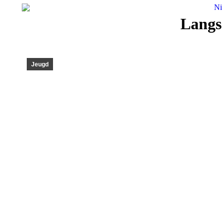
N
Langs 
Jeugd