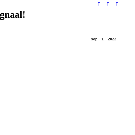
Facebook
Instagram
YouTube
ignaal!
sep
1
2022