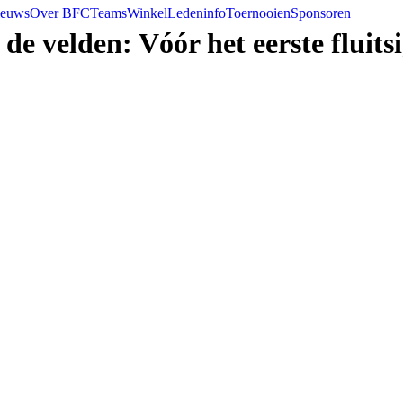
ieuws
Over BFC
Teams
Winkel
Ledeninfo
Toernooien
Sponsoren
de velden: Vóór het eerste fluits