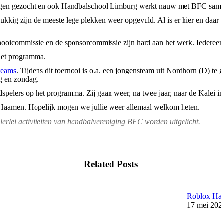
gen gezocht en ook Handbalschool Limburg werkt nauw met BFC sam
elukkig zijn de meeste lege plekken weer opgevuld. Al is er hier en daa
ooicommissie en de sponsorcommissie zijn hard aan het werk. Iedereen 
het programma.
teams
. Tijdens dit toernooi is o.a. een jongensteam uit Nordhorn (D) 
ag en zondag.
spelers op het programma. Zij gaan weer, na twee jaar, naar de Kalei i
 Haamen. Hopelijk mogen we jullie weer allemaal welkom heten.
allerlei activiteiten van handbalvereniging BFC worden uitgelicht.
Related Posts
Roblox H
17 mei 20