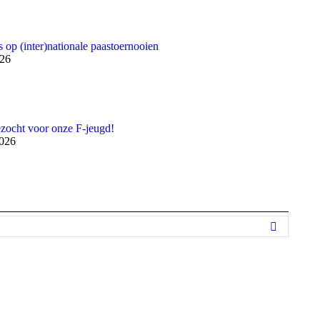
 op (inter)nationale paastoernooien
026
ezocht voor onze F-jeugd!
2026